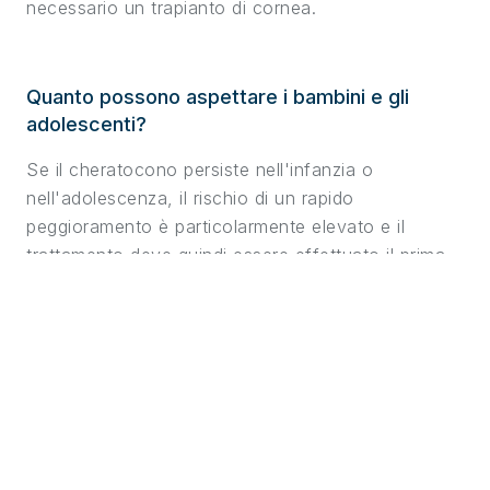
necessario un trapianto di cornea.
Quanto possono aspettare i bambini e gli
adolescenti?
Se il cheratocono persiste nell'infanzia o
nell'adolescenza, il rischio di un rapido
peggioramento è particolarmente elevato e il
trattamento deve quindi essere effettuato il prima
possibile. Per i bambini piccoli è necessaria
l'anestesia da parte di un anestesista. In questo
caso, il trattamento del dolore dopo la procedura
deve essere adattato all'età e al peso del bambino.